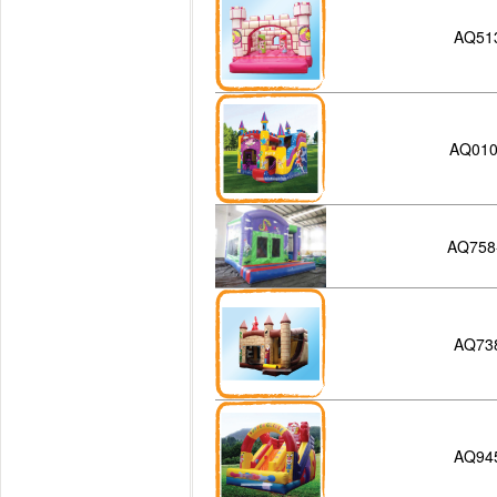
AQ51
AQ01
AQ758
AQ73
AQ94