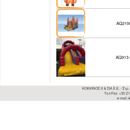
AQ210
AQ913-
ΚΟΚΚΙΝΟΣ Χ & ΣΙΑ Ε.Ε. - Στρ
Τηλ/Fax: +30 2
e-mail: