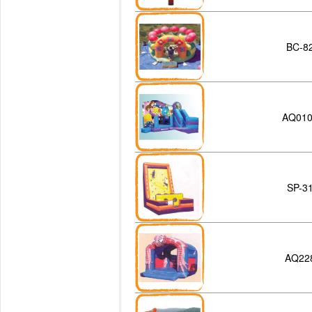
BC-8
AQ01
SP-3
AQ22