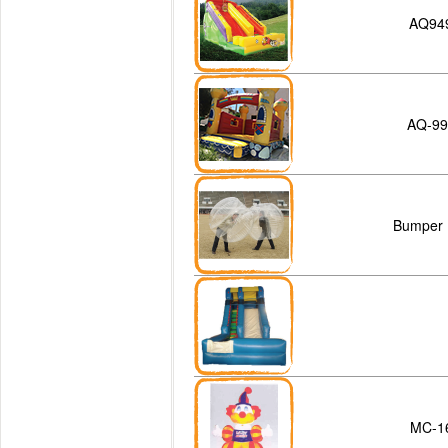
AQ94
AQ-99
Bumper 
MC-1