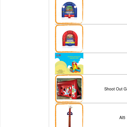
Shoot Out 
AI5